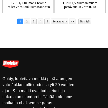
11201 1/2 tuuman Chrome
11202 1/2 tuuman musta
Trailer vetokoukkuvastaanotin
perävaunun vetolukko
Lo...
Lisävarusteella...
1
2
3
4
5
Seuraava >
>>
Sivu 1/5
Goldy, luotettava merkki perävaunujen
valo-/lukkoteollisuudessa yli 20 vuoden
ajan. Sen mallit ovat todistetusti ja
tiukat alan standardit. Tänään olemme
matkalla ollaksemme paras