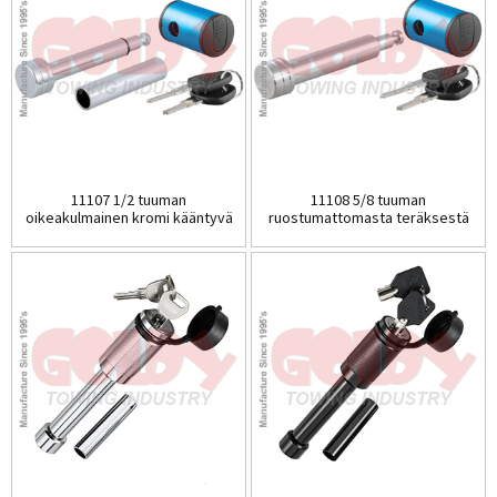
11107 1/2 tuuman
11108 5/8 tuuman
oikeakulmainen kromi kääntyvä
ruostumattomasta teräksestä
tela...
valmistettu perävaunu,
kääntyvä H...