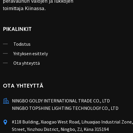
perävaunun valojen ja lukkojen
toimittaja Kiinassa.
PIKALINKIT
Todistus
Yrityksen esittely
Ota yhteyttä
OTA YHTEYTTÄ
NINGBO GOLDY INTERNATIONAL TRADE CO., LTD
NINGBO TOPSHINE LIGHTING TECHNOLOGY CO., LTD
#118 Building, Xiaogao West Road, Lihuaqiao Industrial Zon
Street, Yinzhou District, Ningbo, ZJ, Kiina 315194