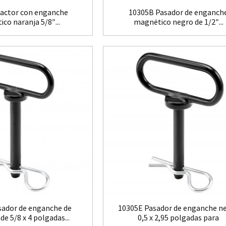
ractor con enganche
10305B Pasador de enganch
co naranja 5/8″...
magnético negro de 1/2″...
sador de enganche de
10305E Pasador de enganche n
de 5/8 x 4 polgadas...
0,5 x 2,95 polgadas para