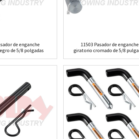
asador de enganche
11503 Pasador de enganche
negro de 5/8 polgadas
giratorio cromado de 5/8 pulg
dor de remolque
para 2...