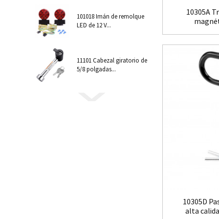
10305A T
101018 Imán de remolque
magnéti
LED de 12 V...
11101 Cabezal giratorio de
5/8 polgadas...
10305D Pa
alta calida