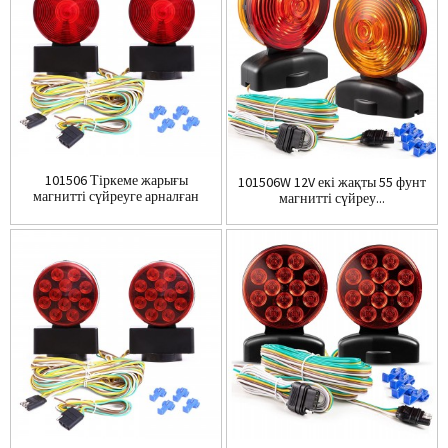
101506 Тіркеме жарығы
101506W 12V екі жақты 55 фунт
магнитті сүйреуге арналған
магнитті сүйреу...
жарық жинағы ...