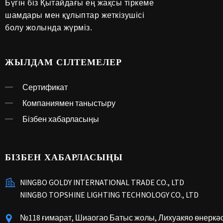
Бүгін біз Қытайдағы ең жақсы тіркеме
шамдары мен құлыптар жеткізушісі
болу жолында жүрміз.
ЖЫЛДАМ СІЛТЕМЕЛЕР
Сертификат
Компаниямен таныстыру
Бізбен хабарласыңы
БІЗБЕН ХАБАРЛАСЫҢЫ
NINGBO GOLDY INTERNATIONAL TRADE CO., LTD
NINGBO TOPSHINE LIGHTING TECHNOLOGY CO., LTD
№118 ғимарат, Шиаогао Батыс жолы, Лихуакяо өнеркәс