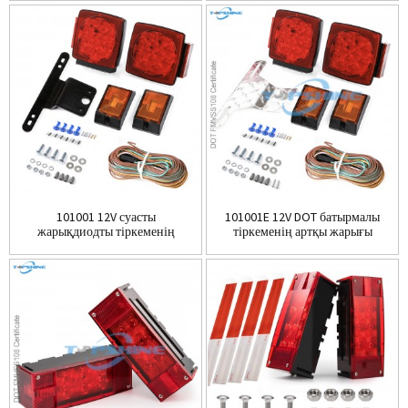
101001 12V суасты
101001E 12V DOT батырмалы
жарықдиодты тіркеменің
тіркеменің артқы жарығы
артқы жарығы...
жинағы