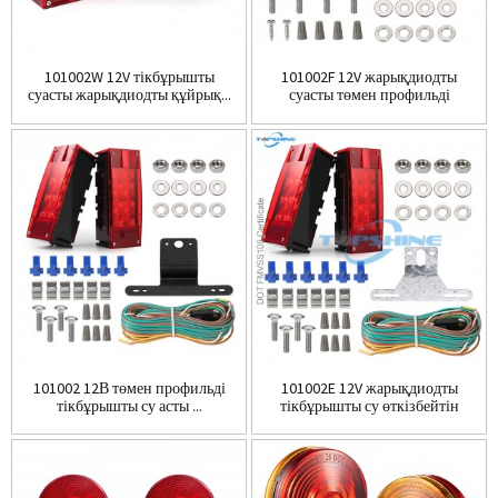
101002W 12V тікбұрышты
101002F 12V жарықдиодты
суасты жарықдиодты құйрық...
суасты төмен профильді
тікбұрышты...
101002 12В төмен профильді
101002E 12V жарықдиодты
тікбұрышты су асты ...
тікбұрышты су өткізбейтін
тіркеме ...