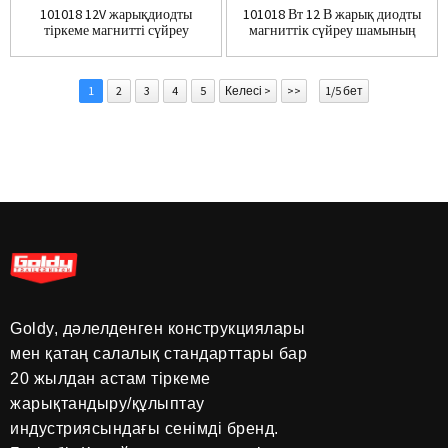
101018 12V жарықдиодты
101018 Вт 12 В жарық диодты
тіркеме магнитті сүйреу
магниттік сүйреу шамының
шамы...
жиынтығы...
1
2
3
4
5
Келесі >
>>
1/5 бет
Goldy, дәлелденген конструкциялары
мен қатаң салалық стандарттары бар
20 жылдан астам тіркеме
жарықтандыру/құлыптау
индустриясындағы сенімді бренд.