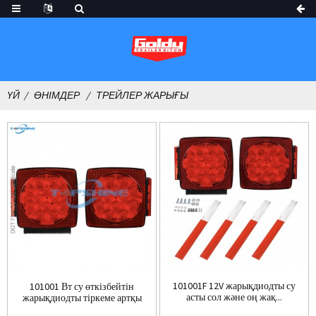
ҮЙ
ӨНІМДЕР
ТРЕЙЛЕР ЖАРЫҒЫ
101001F 12V жарықдиодты су
101001 Вт су өткізбейтін
асты сол және оң жақ...
жарықдиодты тіркеме артқы
жарық жинағы F...