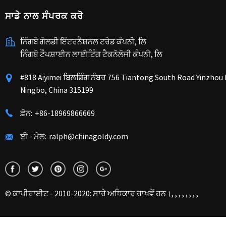
ਸਾਡੇ ਨਾਲ ਸੰਪਰਕ ਕਰੋ
ਨਿੰਗਬੋ ਗੋਲਡੀ ਇੰਟਰਨੈਸ਼ਨਲ ਟਰੇਡ ਕੰਪਨੀ, ਲਿ
ਨਿੰਗਬੋ ਟੌਪਸ਼ਾਈਨ ਲਾਈਟਿੰਗ ਟੈਕਨੋਲੋਜੀ ਕੰਪਨੀ, ਲਿ
#818 Aiyimei ਬਿਲਡਿੰਗ ਨੰਬਰ 756 Tiantong South Road Yinzhou D
Ningbo, China 315199
ਫ਼ੋਨ:
+86-18969866669
ਈ - ਮੇਲ:
ralph@chinagoldy.com
© ਕਾਪੀਰਾਈਟ - 2010-2020: ਸਾਰੇ ਅਧਿਕਾਰ ਰਾਖਵੇਂ ਹਨ।, , , , , , , ,