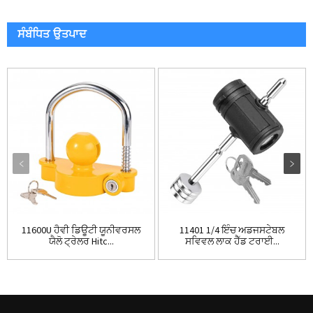
ਸੰਬੰਧਿਤ ਉਤਪਾਦ
11600U ਹੈਵੀ ਡਿਊਟੀ ਯੂਨੀਵਰਸਲ
11401 1/4 ਇੰਚ ਅਡਜਸਟੇਬਲ
ਯੈਲੋ ਟ੍ਰੇਲਰ Hitc...
ਸਵਿਵਲ ਲਾਕ ਹੈੱਡ ਟਰਾਈ...