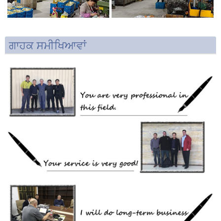
ਗਾਹਕ ਸਮੀਖਿਆਵਾਂ