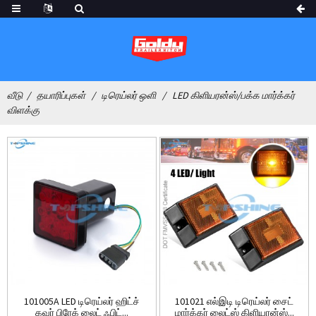
வீடு
தயாரிப்புகள்
டிரெய்லர் ஒளி
LED கிளியரன்ஸ்/பக்க மார்க்கர்
விளக்கு
101005A LED டிரெய்லர் ஹிட்ச்
101021 எல்இடி டிரெய்லர் சைட்
கவர் பிரேக் லைட் ஃபிட்...
மார்க்கர் லைட்ஸ் கிளியரன்ஸ்...