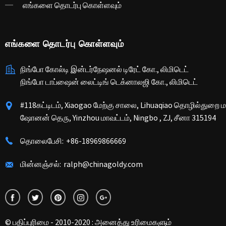
எங்களை தொடர்பு கொள்ளவும்
எங்களை தொடர்பு கொள்ளவும்
நிங்போ கோல்டி இன்டர்நேஷனல் டிரேட் கோ., லிமிடெட்
நிங்போ டாப்ஷைன் லைட்டிங் டெக்னாலஜி கோ., லிமிடெட்
#118கட்டிடம், Xiaogao மேற்கு சாலை, Lihuaqiao தொழில்துறை 
ஷோனன் தெரு, Yinzhou மாவட்டம், Ningbo , ZJ, சீனா 315194
தொலைபேசி:
+86-18969866669
மின்னஞ்சல்:
ralph@chinagoldy.com
© பதிப்புரிமை - 2010-2020 : அனைத்து உரிமைகளும்