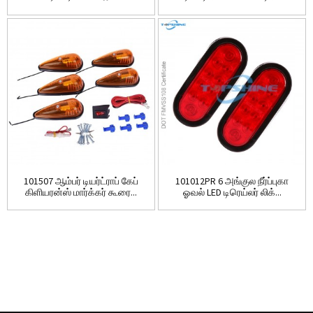
101507 ஆம்பர் டியர்ட்ராப் கேப்
101012PR 6 அங்குல நீர்ப்புகா
கிளியரன்ஸ் மார்க்கர் கூரை...
ஓவல் LED டிரெய்லர் லிக்...