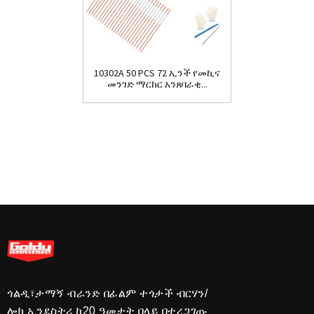
10302A 50 PCS 72 ኢንች የመኪና
መንገድ ማርከር አንጸባራቂ...
ጎልዲ፣ታማኝ ብራንድ በፊልም ተጎታች ብርሃን/
ሎክ ኢንደስትሪ ከ20 ዓመታት በላይ በተረጋገጡ