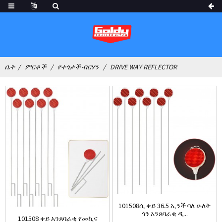
ቤት
ምርቶች
የተጎታች ብርሃን
DRIVE WAY REFLECTOR
101508ሲ ቀይ 36.5 ኢንች ባለ ሁለት
ጎን አንጸባራቂ ዲ...
101508 ቀይ አንጸባራቂ የመኪና