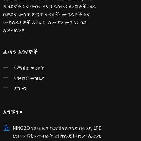
ዲዛይኖች እና ጥብቅ የኢንዱስትሪ ደረጃዎች።ዛሬ
በቻይና ውስጥ ምርጥ ተጎታች መብራቶች እና
መቆለፊያዎች አቅራቢ ለመሆን መንገድ ላይ
እንጓዛለን።
ፈጣን አገናኞች
የምስክር ወረቀት
የኩባንያ መግቢያ
ያግኙን
አግኙን።
NINGBO ጎልዲ ኢንተርናሽናል ንግድ ኩባንያ, LTD
ኒንቦ ቶፕሺን መብራት ቴክኖሎጂ ኩባንያ፣ ሊቲ.ዲ