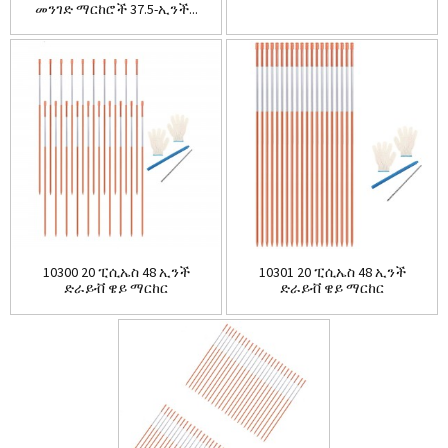
መንገድ ማርከሮች 37.5-ኢንች...
10300 20 ፒሲኤስ 48 ኢንች
10301 20 ፒሲኤስ 48 ኢንች
ድራይቭ ዌይ ማርከር
ድራይቭ ዌይ ማርከር
አንጸባራቂዎች...
አንጸባራቂዎች...