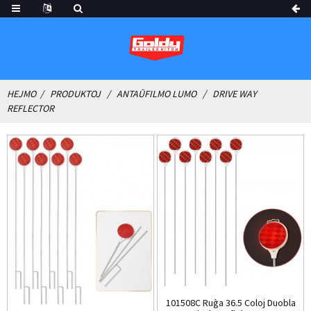
HEJMO
PRODUKTOJ
ANTAŬFILMO LUMO
DRIVE WAY
REFLECTOR
101508C Ruĝa 36.5 Coloj Duobla