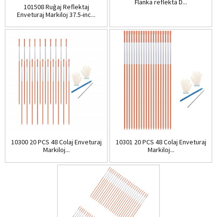
Flanka reflekta D...
101508 Ruĝaj Reflektaj
Enveturaj Markiloj 37.5-inc...
10300 20 PCS 48 Colaj Enveturaj
10301 20 PCS 48 Colaj Enveturaj
Markiloj...
Markiloj...