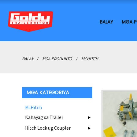
BALAY
MGA P
BALAY
MGA PRODUKTO
MCHITCH
MGA KATEGORIYA
McHitch
Kahayag sa Trailer
Hitch Lock ug Coupler