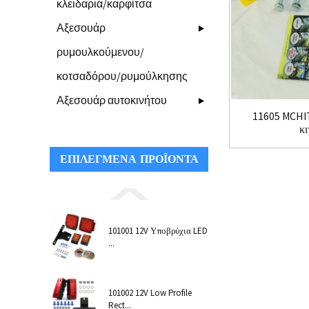
κλειδαριά/καρφίτσα
Αξεσουάρ
ρυμουλκούμενου/
κοτσαδόρου/ρυμούλκησης
Αξεσουάρ αυτοκινήτου
11605 MCHI
κι
ΕΠΙΛΕΓΜΈΝΑ ΠΡΟΪΌΝΤΑ
101001 12V Υποβρύχια LED
...
101002 12V Low Profile
Rect...