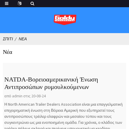
ΣΠΊΤΙ
ΝΈΑ
Νέα
NATDA-Βορειοαμερικανική Ένωση
Αντιπροσώπων ρυμουλκούμενων
από admin στις 20-08-24
Η North American Trailer Dealers Association είναι μια επαγγελματική
επιχειρηματική ένωση στη Βόρεια Αμερική που εξυπηρετεί τους
αντιπροσώπους τρέιλερ ελαφρών και μεσαίου τύπου και τους
συγκεντρώνει ως μια ενοποιημένη ομάδα. Για χρόνια, ο κλάδος των
τρέιλερ πάλευε σκληρά και περίμενε υπομονετικά να κερδίσει