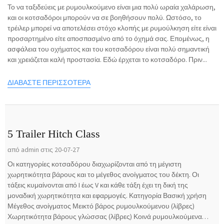
Το να ταξιδεύεις με ρυμουλκούμενο είναι μια πολύ ωραία χαλάρωση,
και οι κοτσαδόροι μπορούν να σε βοηθήσουν πολύ. Ωστόσο, το
τρέιλερ μπορεί να αποτελέσει στόχο κλοπής με ρυμούλκηση είτε είναι
προσαρτημένο είτε αποσπασμένο από το όχημά σας. Επομένως, η
ασφάλεια του οχήματος και του κοτσαδόρου είναι πολύ σημαντική
και χρειάζεται καλή προστασία. Εδώ έρχεται το κοτσαδόρο. Πριν...
ΔΙΑΒΆΣΤΕ ΠΕΡΙΣΣΌΤΕΡΑ
5 Trailer Hitch Class
από admin στις 20-07-27
Οι κατηγορίες κοτσαδόρου διαχωρίζονται από τη μέγιστη
χωρητικότητα βάρους και το μέγεθος ανοίγματος του δέκτη. Οι
τάξεις κυμαίνονται από I έως V και κάθε τάξη έχει τη δική της
μοναδική χωρητικότητα και εφαρμογές. Κατηγορία Βασική χρήση
Μέγεθος ανοίγματος Μεικτό βάρος ρυμουλκούμενου (λίβρες)
Χωρητικότητα βάρους γλώσσας (λίβρες) Κοινά ρυμουλκούμενα