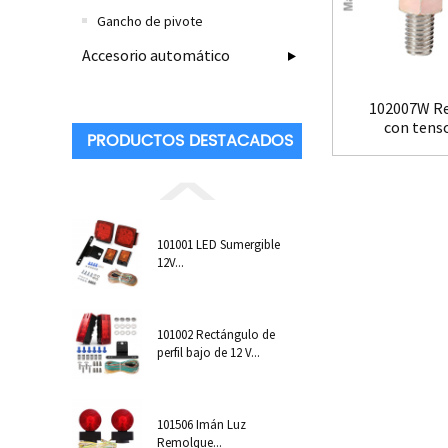
Gancho de pivote
Accesorio automático
102007W Re
con tens
PRODUCTOS DESTACADOS
tra
101001 LED Sumergible
12V...
101002 Rectángulo de
perfil bajo de 12 V...
101506 Imán Luz
Remolque...