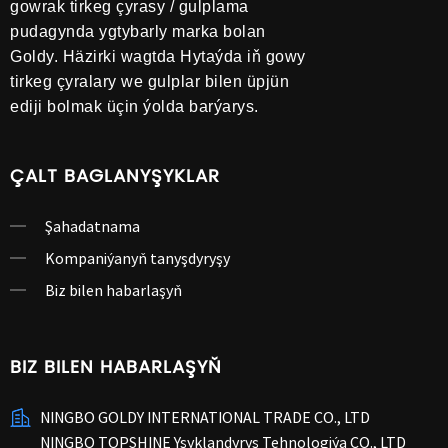
gowrak tirkeg çyrasy / gulplama
pudagynda ygtybarly marka bolan
Goldy. Häzirki wagtda Hytaýda iň gowy
tirkeg çyralary we gulplar bilen üpjün
ediji bolmak üçin ýolda barýarys.
ÇALT BAGLANYŞYKLAR
Şahadatnama
Kompaniýanyň tanyşdyryşy
Biz bilen habarlaşyň
BIZ BILEN HABARLAŞYŇ
NINGBO GOLDY INTERNATIONAL TRADE CO., LTD
NINGBO TOPSHINE Yşyklandyryş Tehnologiýa CO., LTD