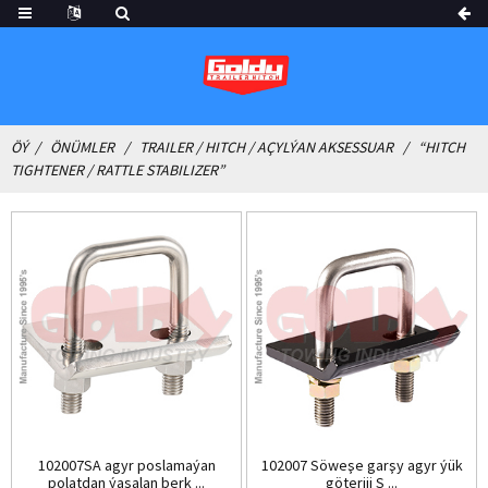
ÖÝ
ÖNÜMLER
TRAILER / HITCH / AÇYLÝAN AKSESSUAR
“HITCH
TIGHTENER / RATTLE STABILIZER”
102007SA agyr poslamaýan
102007 Söweşe garşy agyr ýük
polatdan ýasalan berk ...
göteriji S ...