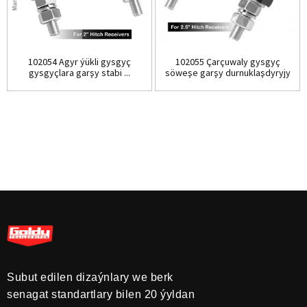
102054 Agyr ýükli gysgyç
102055 Çarçuwaly gysgyç
gysgyçlara garşy stabi ...
söweşe garşy durnuklaşdyryjy
hit ...
Subut edilen dizaýnlary we berk
senagat standartlary bilen 20 ýyldan