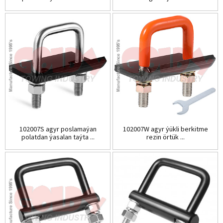
102007S agyr poslamaýan
102007W agyr ýükli berkitme
polatdan ýasalan taýta ...
rezin örtük ...