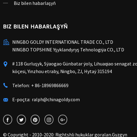
Biz bilen habarlaşyň
BIZ BILEN HABARLAŞYŇ
NINGBO GOLDY INTERNATIONAL TRADE CO., LTD
NINGBO TOPSHINE Yşyklandyryş Tehnologiýa CO., LTD
# 118 Gurluşyk, Sýaogao Günbatar ýoly, Lihuaqiao senagat z
köçesi, Yinzhou etraby, Ningbo, ZJ, Hytaý 315194
Telefon:
+ 86-18969866669
E-poçta:
ralph@chinagoldy.com
© Copyright - 2010-2020: Rightshli hukuklar goralan.
Gyzgyn