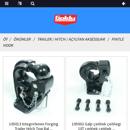
ÖÝ
ÖNÜMLER
TRAILER / HITCH / AÇYLÝAN AKSESSUAR
PINTLE
HOOK
105013 Integrirlenen Forging
105002 Galp çeňňek çeňňegi
Trailer Hitch Tow Bal ...
10T çeňňek çeňňek ...