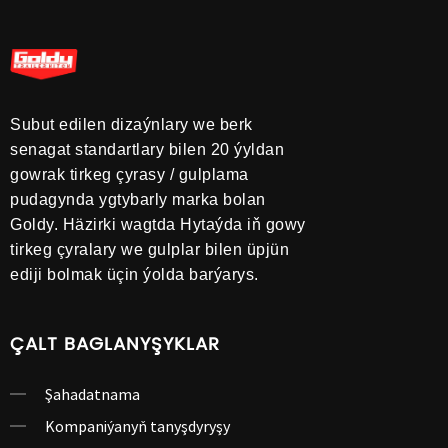
Subut edilen dizaýnlary we berk
senagat standartlary bilen 20 ýyldan
gowrak tirkeg çyrasy / gulplama
pudagynda ygtybarly marka bolan
Goldy. Häzirki wagtda Hytaýda iň gowy
tirkeg çyralary we gulplar bilen üpjün
ediji bolmak üçin ýolda barýarys.
ÇALT BAGLANYŞYKLAR
Şahadatnama
Kompaniýanyň tanyşdyryşy