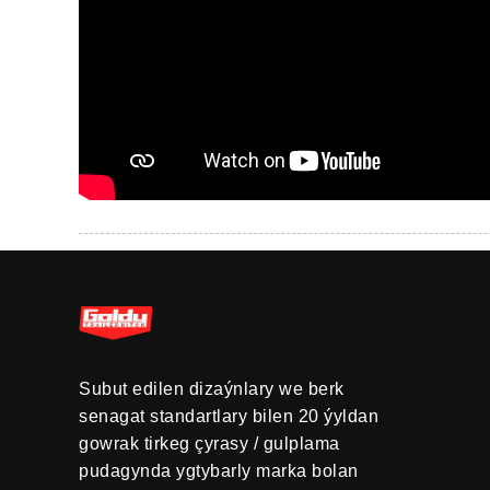
Subut edilen dizaýnlary we berk
senagat standartlary bilen 20 ýyldan
gowrak tirkeg çyrasy / gulplama
pudagynda ygtybarly marka bolan