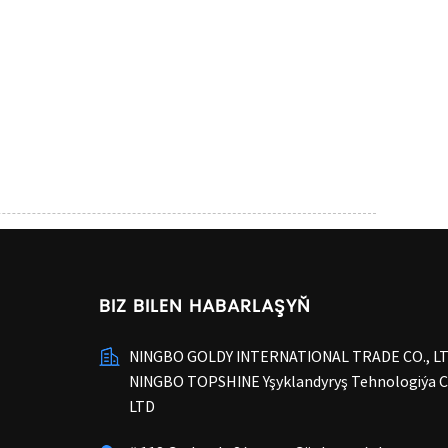
BIZ BILEN HABARLAŞYŇ
NINGBO GOLDY INTERNATIONAL TRADE CO., L
NINGBO TOPSHINE Yşyklandyryş Tehnologiýa C
LTD