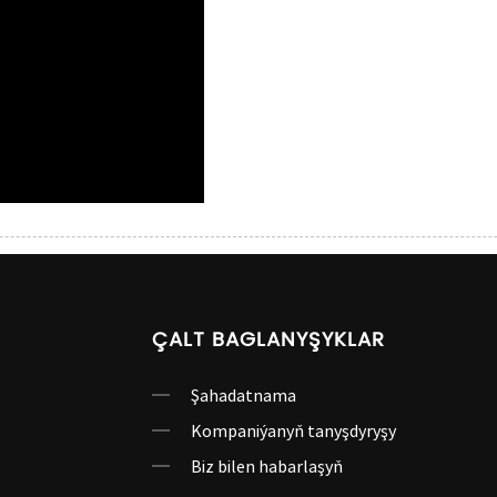
ÇALT BAGLANYŞYKLAR
Şahadatnama
Kompaniýanyň tanyşdyryşy
Biz bilen habarlaşyň