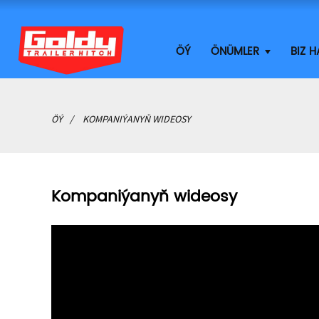
ÖÝ
ÖNÜMLER
BIZ 
ÖÝ
KOMPANIÝANYŇ WIDEOSY
Kompaniýanyň wideosy