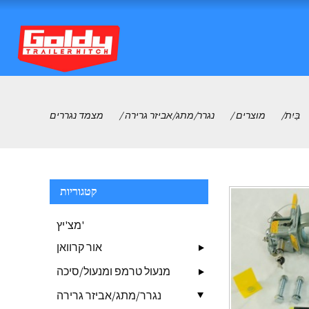
בַּיִת
מוצרים
נגרר/מתג/אביזר גרירה
מצמד נגררים
קטגוריות
מצ'יץ'
אור קרוואן
מנעול טרמפ ומנעול/סיכה
נגרר/מתג/אביזר גרירה