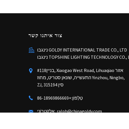
צור איתנו קשר
נינגבו GOLDY INTERNATIONAL TRADE CO., LTD
בו TOPSHINE LIGHTING TECHNOLOGY CO., LTD
#118בניין, Xiaogao West Road, Lihuaqiao אזור
התעשייה, שונאן סטריט, מחוז Yinzhou, Ningbo,
ZJ, סין 315194
טֵלֵפוֹן:
+86-18969866669
ralph@chinagoldy.com
אֶלֶקטרוֹנִי: