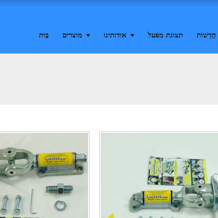
חֲדָשׁוֹת
תצוגת מפעל
אודותינו
מוצרים
בַּיִת