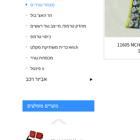
מצמד נגררים
הר האצ' בול
מהדק טרמפ/ מייצב נגד רעשים
כיסוי טרמפ
MCH טון ערכת מצמד
כרית משתיקת מקלט Hitch
מכסחת נגרר
וו פינטל
אביזר רכב
מוצרים מומלצים