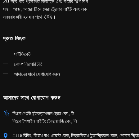
20 বছর ধরে প্রমাণিত ডিজাইন এবং কঠোর শিল্প মান
সহ। আজ, আমরা চীনে সেরা ট্রেলার লাইট এবং লক
সরবরাহকারী হওয়ার পথে হাঁটছি।
দ্রুত লিঙ্ক
সার্টিফিকেট
কোম্পানির পরিচিতি
আমাদের সাথে যোগাযোগ করুন
আমাদের সাথে যোগাযোগ করুন
নিংবো গোল্ডি ইন্টারন্যাশনাল ট্রেড কো., লি
নিংবো টপশাইন লাইটিং টেকনোলজি কো., লি
#118 বিল্ডিং, জিয়াওগাও ওয়েস্ট রোড, লিহুয়াকিয়াও ইন্ডাস্ট্রিয়াল জোন, শোনান স্ট্র