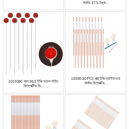
মার্কার 37.5-ইঙ্ক...
10300 20 PCS 48 ইঞ্চি ড্রাইভওয়ে
101508C লাল 36.5 ইঞ্চি ডাবল সাইড
মার্কার রিফ্লেক্টর...
রিফ্লেক্টিভ ডি...