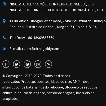
NINGBO GOLDY COMÉRCIO INTERNACIONAL CO., LTD
NINGBO TOPSHINE TECNOLOGIA DE ILUMINAÇÃO CO., LTD
#118Edifício, Xiaogao West Road, Zona Industrial de Lihuaqia
Shounan, Distrito de Yinzhou, Ningbo, ZJ, China 315194
Telefone:
+86-18969866669
E-mail:
ralph@chinagoldy.com
© Copyright - 2010-2020: Todos os direitos
reservados.
Produtos quentes
,
Mapa do site
,
AMP móvel
interruptor de bateria
,
luz do reboque
,
Bloqueio de reboque
chinês
,
bloqueio de engate
,
tensor de engate
,
bloqueio de
acoplador
,