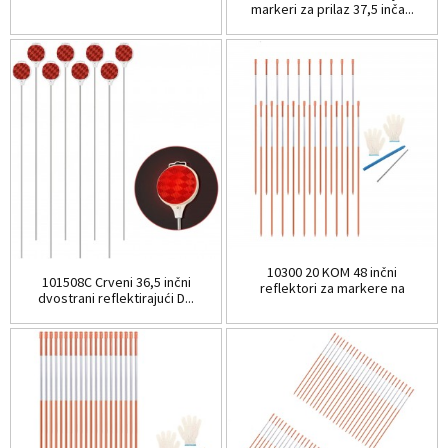
markeri za prilaz 37,5 inča...
10300 20 KOM 48 inčni
101508C Crveni 36,5 inčni
reflektori za markere na
dvostrani reflektirajući D...
prilazu...