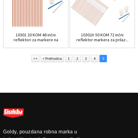
10301 20 KOM 48 inčni
10302A 50 KOM 72 inčni
reflektori za markere na
reflektor markera za prilaz...
prilazu...
<<
< Prethodna
1
2
3
4
5
Goldy, pouzdana robna marka u