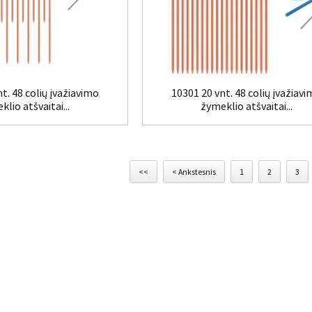
t. 48 colių įvažiavimo
10301 20 vnt. 48 colių įvažiav
lio atšvaitai...
žymeklio atšvaitai...
<<
< Ankstesnis
1
2
3