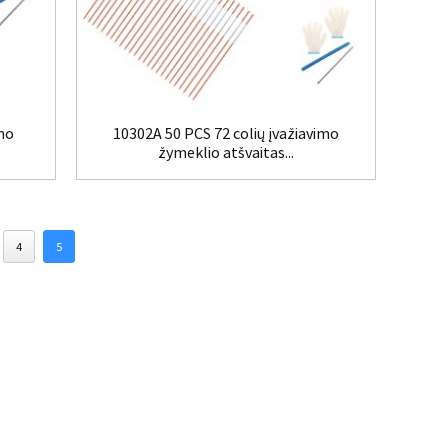
imo
10302A 50 PCS 72 colių įvažiavimo
žymeklio atšvaitas...
4
5