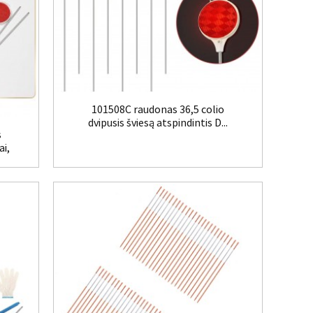
101508C raudonas 36,5 colio
dvipusis šviesą atspindintis D...
s
ai,