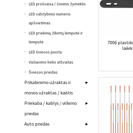
LED prošvaisa / šoninis žymeklis
LED valstybinio numerio
apšvietimas
LED priekinių žibintų lemputė ir
lemputė
7006 plastik
laikik
LED šviesos juosta
Važiavimo kelio atšvaitas
Šviesos priedas
Prikabinimo užraktas ir
movos užraktas / kaištis
Priekaba / kablys / vilkimo
priedas
Auto priedas