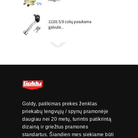
11101 5/8 colių pasukama
galvutė...
Goldy, patikimas prekės ženklas
priekabų lengvųjų / spynų pramonėje
daugiau nei 20 metų, turintis patikrintą
dizainą ir griežtus pramonės
standartus. Šiandien mes siekiame būti