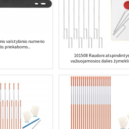
inis valstybinio numerio
lis priekaboms...
101508 Raudoni atspindinty
važiuojamosios dalies žymekli
37,5 colio...