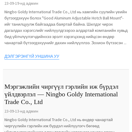
23-09-19-нд админ
Ningbo Goldy International Trade Co., Ltd нь хамгийн сүүлийн үеийн
бүтээгдэхүүн болох "Good Aluminum Adjustable Hotch Ball Mount"-
ийг танилцуулж байгаадаа баяртай байна. Шилдэг чирэх
дагалдах хэрэгслийг нийлүүлдгээрээ алдартай компанийн хувьд
бид үйлчлүүлэгчдийнхээ эрэлт хэрэгцээнд нийцсэн өндөр
чанартай бүтээгдэхүүнийг дахин нийлүүллээ. Зохион бүтээсэн ...
ДЭЛГЭРЭНГҮЙ УНШИНА УУ
Мэргэжлийн чиргүүл гэрлийн иж бүрдэл
үйлдвэрлэл — Ningbo Goldy International
Trade Co., Ltd
23-09-13-нд админ
Ningbo Goldy International Trade Co., Ltd нь өндөр чанартай
чиргүүлийн гэрлийн иж бүрдэл нийлүүлэгч бөгөөд