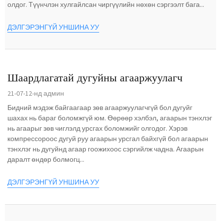
олдог. Түүнчлэн хулгайлсан чиргүүлийн нөхөн сэргээлт бага...
ДЭЛГЭРЭНГҮЙ УНШИНА УУ
Шаардлагатай дугуйны агааржуулагч
21-07-12-нд админ
Бидний мэдэж байгаагаар зөв агааржуулагчгүй бол дугуйг
шахах нь бараг боломжгүй юм. Өөрөөр хэлбэл, агаарын тэнхлэг
нь агаарыг зөв чиглэлд урсгах боломжийг олгодог. Хэрэв
компрессороос дугуй руу агаарын урсгал байхгүй бол агаарын
тэнхлэг нь дугуйнд агаар гоожихоос сэргийлж чадна. Агаарын
даралт өндөр болмогц...
ДЭЛГЭРЭНГҮЙ УНШИНА УУ