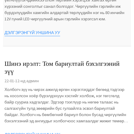
үйлчлүүлэгчдийнхээ олон төрлийн хэрэгцээг хангах өргөн
хүрээний сонголтыг санал болгодог. Чиргүүлийн гэрлийн иж
бүрдэлүүдийн хамгийн алдартай төрлүүдийн нэг нь 80 инчийн
12V гүний LED чиргүүлний арын гэрлийн хэрэгсэл юм.
ДЭЛГЭРЭНГҮЙ УНШИНА УУ
Шинэ ирэлт: Том бариултай бэхэлгээний
зүү
22-01-12-нд админ
Холбогч зүү нь чирэх ажилд өргөн хэрэглэгддэг бөгөөд тэдгээр
нь хосолсон хоёр бүрэлдэхүүн хэсгийг холбож, нэг төгсгөлд
байр сууриа хадгалдаг. Эдгээр тээглүүр нь нөгөө талаас нь
салгахгүйн тулд зөөврийн бус гулзайлга эсвэл бариултай
байдаг. Холбогч нь бөмбөгний бариул болон бусад чиргүүлийн
бэхэлгээний эд ангиудыг холбогчоос хамгаалдаг жижиг төмөр
саваа юм...