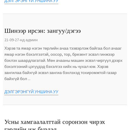
ДЭЛГЭРЭНГҮЙ УНШИНА УУ
Шинээр ирсэн: зангуу/дэгээ
21-09-27-нд админ
Хэрэв та ямар нэгэн төрлийн ачаа тээвэрлэж байгаа бол ачааг
ямар нэгэн бэхэлгээтэй, оосор, тор, брезент эсвэл гинжээр
бэхлэх шаардлагатай. Мөн ачааны машин эсвэл чиргүүл дээрх
бэхэлгээний цэгүүдэд бэхэлгээ хийх нь чухал юм. Хэрэв
зангилаа байхгүй эсвэл зангиа бэхлэхэд тохиромжтой газар
байхгүй бол ...
ДЭЛГЭРЭНГҮЙ УНШИНА УУ
Усны хамгаалалттай соронзон чирэх
гэрлийн иж бүрдэл