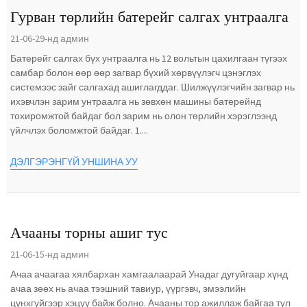
Гурван төрлийн батерейг салгах унтраалга
21-06-29-нд админ
Батерейг салгах бүх унтраалга нь 12 вольтын цахилгаан түгээх
самбар болон өөр өөр загвар бүхий хөрвүүлэгч цэнэглэх
системээс зайг салгахад ашиглагддаг. Шилжүүлэгчийн загвар нь
ихэвчлэн зарим унтраалга нь зөвхөн машины батерейнд
тохиромжтой байдаг бол зарим нь олон төрлийн хэрэглээнд
үйлчлэх боломжтой байдаг. 1....
ДЭЛГЭРЭНГҮЙ УНШИНА УУ
Ачааны торны ашиг тус
21-06-15-нд админ
Ачаа ачаагаа хялбархан хамгаалаарай Унадаг дугуйгаар хүнд
ачаа зөөх нь ачаа тээшний тавиур, үүргэвч, эмээлийн
цүнхгүйгээр хэцүү байж болно. Ачааны тор ажиллаж байгаа тул