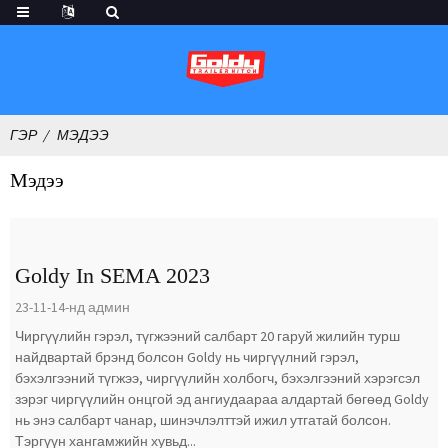
ГЭР
МЭДЭЭ
Мэдээ
Goldy In SEMA 2023
23-11-14-нд админ
Чиргүүлийн гэрэл, түгжээний салбарт 20 гаруй жилийн турш
найдвартай брэнд болсон Goldy нь чиргүүлний гэрэл,
бэхэлгээний түгжээ, чиргүүлийн холбогч, бэхэлгээний хэрэгсэл
зэрэг чиргүүлийн онцгой эд ангиудаараа алдартай бөгөөд Goldy
нь энэ салбарт чанар, шинэчлэлттэй ижил утгатай болсон.
Тэргүүн хангамжийн хувьд...