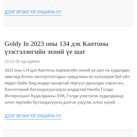
ДЭЛГЭРЭНГҮЙ УНШИНА УУ
Goldy In 2023 оны 134 дэх Кантоны
үзэсгэлэнгийн эхний үе шат
23-11-01-нд админ
2023 оны 134 дэх Кантоны яармагийн эхний үе шат нь худалдан
авагчид болон экспортлогчдын хувьд маш их хүлээгдэж буй үйл
явдал байв. Бид өндөр чанартай чиргүүл дагалдах хэрэгсэл,
бэхэлгээний бүтээгдэхүүнээрээ алдартай Нинбо Голди
Интернэшнл Худалдааны ХХК, Голди үзэсгэлэн худалдаанд
олон төрлийн бүтээгдэхүүнээ дэлгэн үзүүлж, олон хүний ​​
сонирхлыг татсан...
ДЭЛГЭРЭНГҮЙ УНШИНА УУ