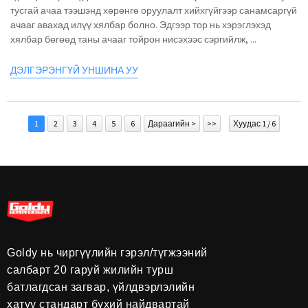
тусгай ачаа тээшэнд хөрөнгө оруулалт хийхгүйгээр санамсаргүй
ачааг авахад илүү хялбар болно. Эдгээр тор нь хэрэглэхэд
хялбар бөгөөд таны ачааг тойрон нисэхээс сэргийлж, ...
ДЭЛГЭРЭНГҮЙ УНШИНА УУ
1
2
3
4
5
6
Дараагийн >
>>
Хуудас 1 / 6
Goldy нь чиргүүлийн гэрэл/түгжээний
салбарт 20 гаруй жилийн турш
батлагдсан загвар, үйлдвэрлэлийн
хатуу стандарт бүхий найдвартай