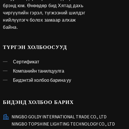
брэнд юм. Өнөөдөр бид Хятад дахь
чиргүүлийн гэрэл, түгжээний шилдэг
нийлүүлэгч болох замаар алхаж
байна.
ТҮРГЭН ХОЛБООСУУД
Сертификат
Компанийн танилцуулга
Бидэнтэй холбоо барина уу
БИДЭНД ХОЛБОО БАРИХ
NINGBO GOLDY INTERNATIONAL TRADE CO., LTD
NINGBO TOPSHINE LIGHTING TECHNOLOGY CO., LTD