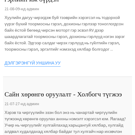
21-08-09-нд админ
Хуулийн дагуу чирэгдэж буй тээврийн хэрэгсэл нь тодорхой
үүрэг бүхий тоормосны гэрэл, дохионы гэрлээр тоноглогдсон
байх ёстой бөгөөд чирсэн моторт гэр эсвэл RV дээр
шаардлагатай тоормосны гэрэл, дохионы гэрлүүд нэгэн зэрэг
байх ёстой. Эдгээр салдаг чирэх гэрлүүд нь гүйлтийн гэрэл,
тоормосны гэрэл, эргэлтийг нэмэхэд хялбар болгодог ...
ДЭЛГЭРЭНГҮЙ УНШИНА УУ
Сайн хөрөнгө оруулалт - Холбогч түгжээ
21-07-27-нд админ
Хэрэв та чиргүүлийн эзэн бол энэ нь чанартай чиргүүлийн
түгжээнд хөрөнгө оруулах анхны нэмэлт хэрэгсэл юм. Яагаад?
Учир нь чиргүүлийг хулгайлахад харьцангуй хялбар, хулгайд
алдвал худалдахад хялбар байдаг тул хулгайч нар ихэвчлэн