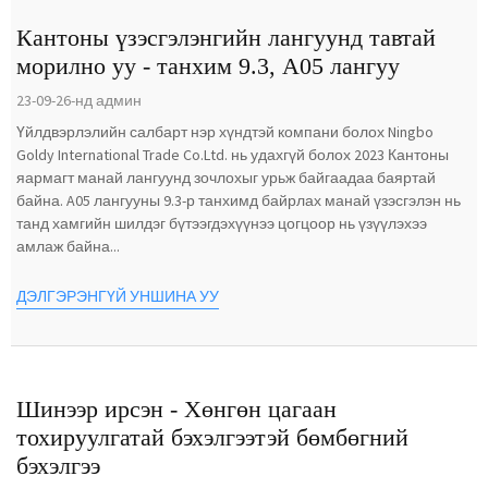
Кантоны үзэсгэлэнгийн лангуунд тавтай
морилно уу - танхим 9.3, А05 лангуу
23-09-26-нд админ
Үйлдвэрлэлийн салбарт нэр хүндтэй компани болох Ningbo
Goldy International Trade Co.Ltd. нь удахгүй болох 2023 Кантоны
яармагт манай лангуунд зочлохыг урьж байгаадаа баяртай
байна. A05 лангууны 9.3-р танхимд байрлах манай үзэсгэлэн нь
танд хамгийн шилдэг бүтээгдэхүүнээ цогцоор нь үзүүлэхээ
амлаж байна...
ДЭЛГЭРЭНГҮЙ УНШИНА УУ
Шинээр ирсэн - Хөнгөн цагаан
тохируулгатай бэхэлгээтэй бөмбөгний
бэхэлгээ