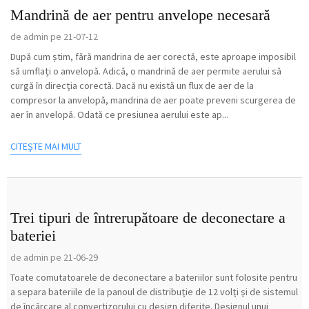
Mandrină de aer pentru anvelope necesară
de admin pe 21-07-12
După cum știm, fără mandrina de aer corectă, este aproape imposibil
să umflați o anvelopă. Adică, o mandrină de aer permite aerului să
curgă în direcția corectă. Dacă nu există un flux de aer de la
compresor la anvelopă, mandrina de aer poate preveni scurgerea de
aer în anvelopă. Odată ce presiunea aerului este ap...
CITEŞTE MAI MULT
Trei tipuri de întrerupătoare de deconectare a
bateriei
de admin pe 21-06-29
Toate comutatoarele de deconectare a bateriilor sunt folosite pentru
a separa bateriile de la panoul de distribuție de 12 volți și de sistemul
de încărcare al convertizorului cu design diferite. Designul unui