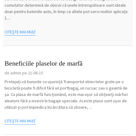
comutator determină de obicei că unele întrerupătoare sunt ideale
doar pentru bateriile auto, în timp ce altele pot servi multor aplicații.
1....
CITEŞTE MAI MULT
Beneficiile plaselor de marfă
de admin pe 21-06-15
Protejați-vă bunurile cu ușurință Transportul obiectelor grele pe o
bicicletă poate fi dificil fără un portbagaj, un rucsac sau o geantă de
șa. Cu plasa de marfă funcționând, este mai ușor să obțineți mărfuri
aleatorii fără a investi în bagaje speciale. Aceste plase sunt ușor de
utilizat și pot împiedica încărcătura să zboare, ...
CITEŞTE MAI MULT