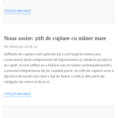
CITEŞTE MAI MULT
Noua sosire: știft de cuplare cu mâner mare
de admin pe 22-01-12
Știfturile de cuplare sunt aplicate pe scară largă la remorcare,
conectează două componente de împerechere și rămân în poziție la
un capăt. Acești știfturi au o îndoire sau un mâner nedetașabil pentru
a preveni îndepărtarea de pe cealaltă parte. Un știft de cuplare este o
tijă mică de metal care ține o tijă de fixare cu bilă și alte părți ale
cârligului de remorcă de la sl...
CITEŞTE MAI MULT