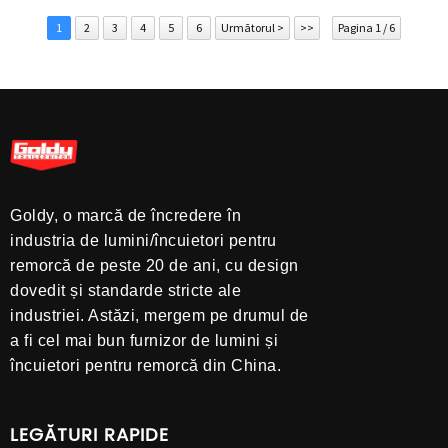
1
2
3
4
5
6
Următorul >
>>
Pagina 1 / 6
Goldy, o marcă de încredere în
industria de lumini/încuietori pentru
remorcă de peste 20 de ani, cu design
dovedit și standarde stricte ale
industriei. Astăzi, mergem pe drumul de
a fi cel mai bun furnizor de lumini și
încuietori pentru remorcă din China.
LEGĂTURI RAPIDE