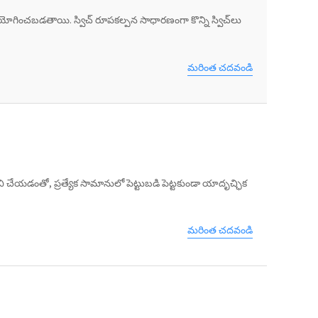
ానికి ఉపయోగించబడతాయి. స్విచ్ రూపకల్పన సాధారణంగా కొన్ని స్విచ్‌లు
మరింత చదవండి
ెట్ పని చేయడంతో, ప్రత్యేక సామానులో పెట్టుబడి పెట్టకుండా యాదృచ్ఛిక
మరింత చదవండి