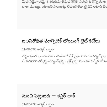
మీరు ఏదైనా రకమైన సరుకును తీసుకువెళితే, సరుకును కొన్ని రకాల టై
చాలా ముఖ్యం. యాంకర్ పాయింట్లు లేకుంటే లేదా టై-డిని అటాచ్ చే
జలనిరోధిత మాగ్నెటిక్ టోయింగ్ లైట్ కిట్‌లు
21-08-09న అడ్మిన్ ద్వారా
చట్టం ప్రకారం, లాగబడిన వాహనంలో బ్రేక్ లైట్లు మరియు సిగ్నల్ ల
చేయగలిగిన టో లైట్లు రన్నింగ్ లైట్లు, బ్రేక్ లైట్లు మరియు టర్నీని జో
మంచి పెట్టుబడి — కప్లర్ లాక్
21-07-27న అడ్మిన్ ద్వారా