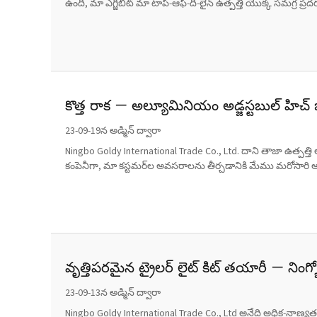
ఉంది, మా ఎగ్జిబిట్ మా టాప్-ఆఫ్-ది-లైన్ ఉత్పత్తి యొక్క సమగ్ర ప్రదర
కొత్త రాక — అల్యూమినియం అడ్జస్టబుల్ హిచ్ 
23-09-19న అడ్మిన్ ద్వారా
Ningbo Goldy International Trade Co., Ltd. దాని తాజా ఉత్పత్త
కంపెనీగా, మా కస్టమర్‌ల అవసరాలను తీర్చడానికి మేము మరోసారి అ
వృత్తిపరమైన ట్రైలర్ లైట్ కిట్ తయారీ — నింగ్బో 
23-09-13న అడ్మిన్ ద్వారా
Ningbo Goldy International Trade Co., Ltd అనేది అధిక-నాణ్యత