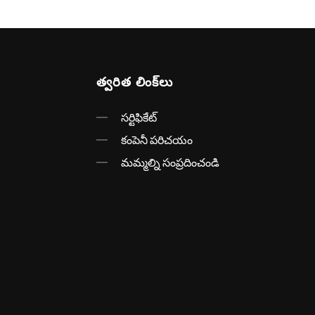
త్వరిత లింక్‌లు
సర్టిఫికేట్
కంపెనీ పరిచయం
మమ్మల్ని సంప్రదించండి