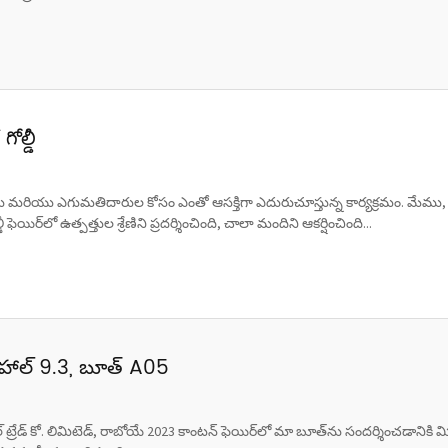
ల్డీ
యు ఎగుమతిదారుల కోసం ఎంతో ఆసక్తిగా ఎదురుచూస్తున్న కార్యక్రమం. మేము, నింగ్‌బ
ఫెయిర్‌లో ఉత్పత్తుల శ్రేణిని ప్రదర్శించింది, చాలా మందిని ఆకర్షించింది...
 హాల్ 9.3, బూత్ A05
్ ట్రేడ్ కో. లిమిటెడ్, రాబోయే 2023 కాంటన్ ఫెయిర్‌లో మా బూత్‌ను సందర్శించడానికి మ