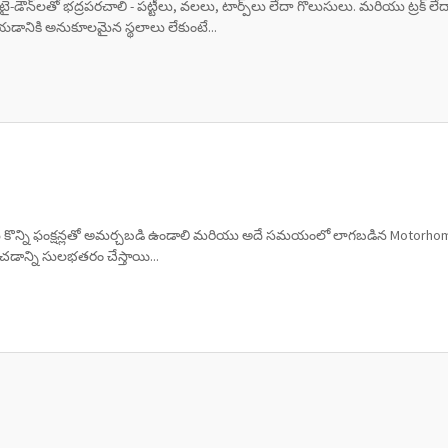
-డౌన్‌లతో భద్రపరచాలి - పట్టీలు, వలలు, టార్ప్‌లు లేదా గొలుసులు. మరియు ట్రక్ లే
యడానికి అనుకూలమైన స్థలాలు లేకుంటే...
ైట్లు కొన్ని ఫంక్షన్లతో అమర్చబడి ఉండాలి మరియు అదే సమయంలో లాగబడిన Motorhome ల
డించడాన్ని సులభతరం చేస్తాయి...