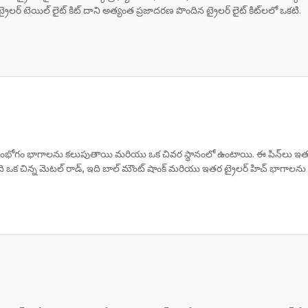
ైలర్ టెయిల్ లైట్ కిట్ దాని అత్యంత ప్రజాదరణ పొందిన ట్రైలర్ లైట్ కిట్‌లలో ఒకటి.
డు సంభోగం భాగాలను కలుపుతాయి మరియు ఒక చివర స్థానంలో ఉంటాయి. ఈ పిన్‌లు ఇతర
ేది ఒక చిన్న మెటల్ రాడ్, ఇది బాల్ మౌంట్ షాంక్ మరియు ఇతర ట్రైలర్ హిచ్ భాగాలను