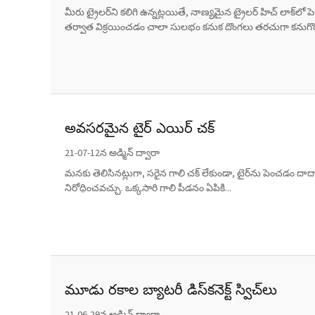
మీరు ట్రైలర్‌ని కలిగి ఉన్నట్లయితే, నాణ్యమైన ట్రైలర్ హిచ్ ల
తర్వాత విక్రయించడం చాలా సులభం కనుక దొంగలు తరచుగా కనుగొంటా
అవసరమైన టైర్ ఎయిర్ చక్
21-07-12న అడ్మిన్ ద్వారా
మనకు తెలిసినట్లుగా, సరైన గాలి చక్ లేకుండా, టైర్‌ను పెంచడం దాదాపు 
నిరోధించవచ్చు. ఒక్కసారి గాలి పీడనం ఏపికి...
మూడు రకాల బ్యాటరీ డిస్‌కనెక్ట్ స్విచ్‌లు
21-06-29న అడ్మిన్ ద్వారా