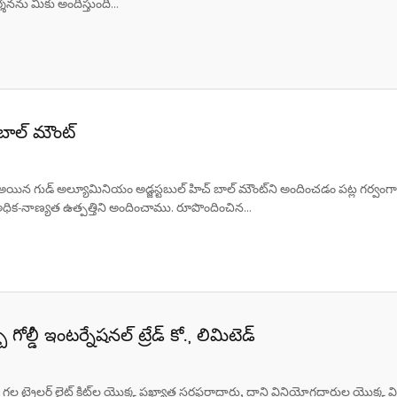
్శనను మీకు అందిస్తుంది...
బాల్ మౌంట్
ి అయిన గుడ్ అల్యూమినియం అడ్జస్టబుల్ హిచ్ బాల్ మౌంట్‌ని అందించడం పట్ల గర్వంగ
ధిక-నాణ్యత ఉత్పత్తిని అందించాము. రూపొందించిన...
గోల్డీ ఇంటర్నేషనల్ ట్రేడ్ కో., లిమిటెడ్
 గల ట్రైలర్ లైట్ కిట్‌ల యొక్క ప్రఖ్యాత సరఫరాదారు, దాని వినియోగదారుల యొక్క వ