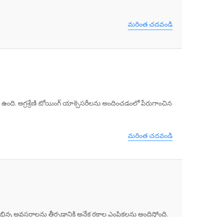
మరింత చదవండి
ా ఉంది. అగ్రశ్రేణి టోయింగ్ యాక్సెసరీలను అందించడంలో పేరుగాంచిన
మరింత చదవండి
ిభిన్న అవసరాలను తీర్చడానికి అనేక రకాల ఎంపికలను అందిస్తోంది.