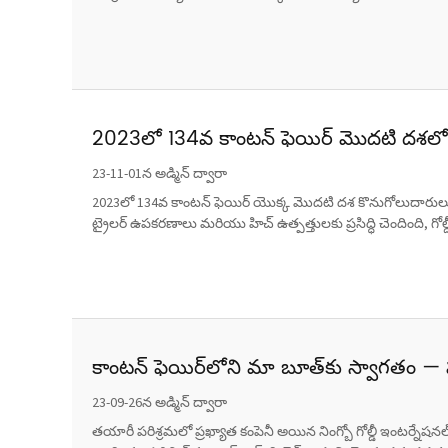
2023లో 134వ కాంటన్ ఫెయిర్ మొదటి దశలో గో
23-11-01న అడ్మిన్ ద్వారా
2023లో 134వ కాంటన్ ఫెయిర్ యొక్క మొదటి దశ కొనుగోలుదారులు మరి
ట్రైలర్ ఉపకరణాలు మరియు హిచ్ ఉత్పత్తులకు ప్రసిద్ధి చెందింది, గోల్డీ 
కాంటన్ ఫెయిర్‌లోని మా బూత్‌కు స్వాగతం —
23-09-26న అడ్మిన్ ద్వారా
తయారీ పరిశ్రమలో ప్రఖ్యాత కంపెనీ అయిన నింగ్బో గోల్డీ ఇంటర్నేషనల