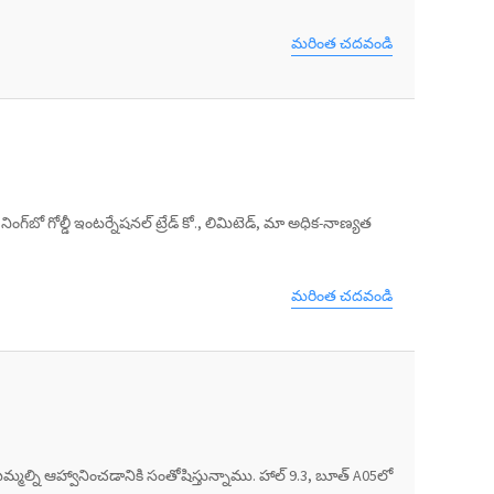
మరింత చదవండి
ో గోల్డీ ఇంటర్నేషనల్ ట్రేడ్ కో., లిమిటెడ్, మా అధిక-నాణ్యత
మరింత చదవండి
ిమ్మల్ని ఆహ్వానించడానికి సంతోషిస్తున్నాము. హాల్ 9.3, బూత్ A05లో