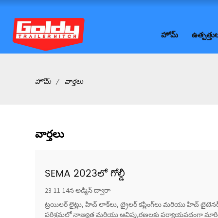
హోమ్
ఉత్పత్తు
హోమ్
వార్తలు
వార్తలు
SEMA 2023లో గోల్డీ
23-11-14న అడ్మిన్ ద్వారా
ట్రయిలర్ లైట్లు, హిచ్ లాక్‌లు, ట్రైలర్ కప్లింగ్‌లు మరియు హిచ్ టైట
పరిశ్రమలో నాణ్యత మరియు ఆవిష్కరణలకు పర్యాయపదంగా మారింది