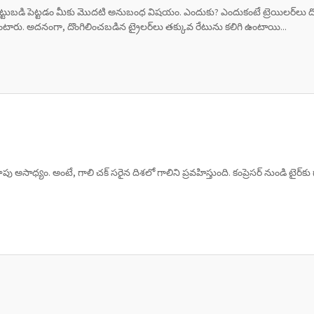
ాక్‌లో పెట్టుబడి పెట్టడం మీకు మొదటి అనుబంధ విషయం. ఎందుకు? ఎందుకంటే ట్రెయిల
రు. అదనంగా, దొంగిలించబడిన ట్రైలర్‌లు తక్కువ రేటును కలిగి ఉంటాయి...
అసాధ్యం. అంటే, గాలి చక్ సరైన దిశలో గాలిని ప్రవహిస్తుంది. కంప్రెసర్ నుండి టైర్‌కు గ