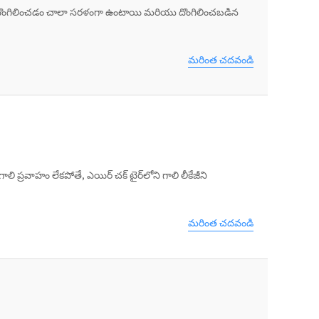
ర్‌లు దొంగిలించడం చాలా సరళంగా ఉంటాయి మరియు దొంగిలించబడిన
మరింత చదవండి
ాలి ప్రవాహం లేకపోతే, ఎయిర్ చక్ టైర్‌లోని గాలి లీకేజీని
మరింత చదవండి