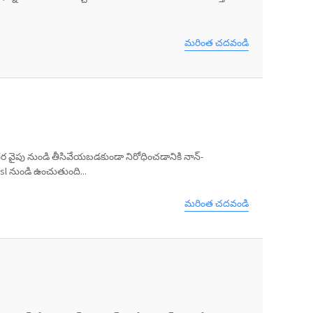
మరింత చదవండి
 వైపు నుండి తీసివేయబడకుండా నిరోధించడానికి నాన్-
 sl నుండి ఉంచుతుంది...
మరింత చదవండి