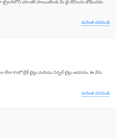
దా ట్రైలర్‌లోని యాంకర్ పాయింట్‌లకు మీ టై-డౌన్‌లను జోడించడం
మరింత చదవండి
ేదా RVలో బ్రేక్ లైట్లు మరియు సిగ్నల్ లైట్లు అవసరం. ఈ వేరు
మరింత చదవండి