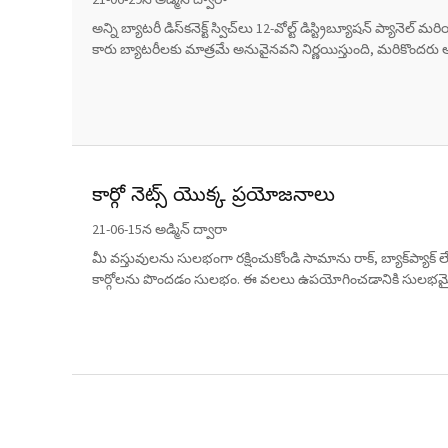
అన్ని బ్యాటరీ డిస్‌కనెక్ట్ స్విచ్‌లు 12-వోల్ట్ డిస్ట్రిబ్యూషన్ ప్య
కారు బ్యాటరీలకు మాత్రమే అనువైనవని నిర్ణయిస్తుంది, మరికొందరు
కార్గో నెట్స్ యొక్క ప్రయోజనాలు
21-06-15న అడ్మిన్ ద్వారా
మీ వస్తువులను సులభంగా రక్షించుకోండి సామాను రాక్, బ్యాక్‌ప్యాక్ లే
కార్గోలను పొందడం సులభం. ఈ వలలు ఉపయోగించడానికి సులభమైనవి