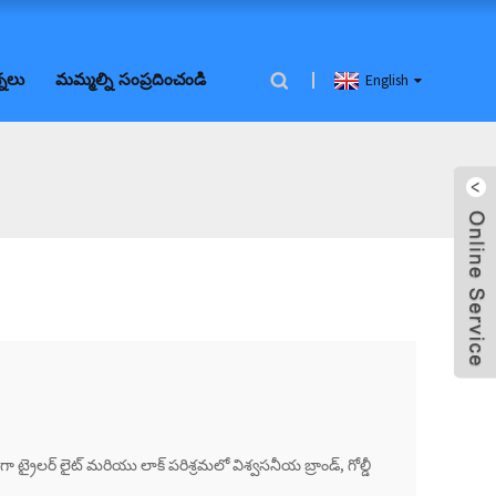
్నలు
మమ్మల్ని సంప్రదించండి
English
గా ట్రైలర్ లైట్ మరియు లాక్ పరిశ్రమలో విశ్వసనీయ బ్రాండ్, గోల్డీ