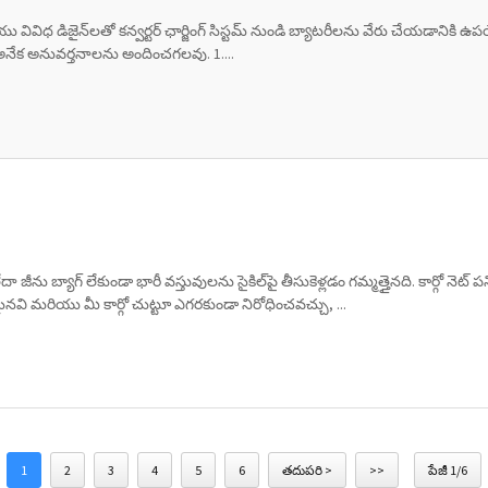
ానెల్ మరియు వివిధ డిజైన్‌లతో కన్వర్టర్ ఛార్జింగ్ సిస్టమ్ నుండి బ్యాటరీలను వేరు చేయడ
 అనేక అనువర్తనాలను అందించగలవు. 1....
దా జీను బ్యాగ్ లేకుండా భారీ వస్తువులను సైకిల్‌పై తీసుకెళ్లడం గమ్మత్తైనది. కార్గో న
 మరియు మీ కార్గో చుట్టూ ఎగరకుండా నిరోధించవచ్చు, ...
1
2
3
4
5
6
తదుపరి >
>>
పేజీ 1/6