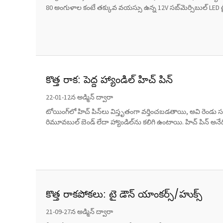
80 అంగుళాల కంటే తక్కువ వయస్సు ఉన్న 12V సబ్‌మెర్సిబుల్ LED ట్ర
కొత్త రాక: పెద్ద హ్యాండిల్ హిచ్ పిన్
22-01-12న అడ్మిన్ ద్వారా
టోయింగ్‌లో హిచ్ పిన్‌లు విస్తృతంగా వర్తించబడతాయి, అవి రెం
రిమూవబుల్ బెండ్ లేదా హ్యాండిల్‌ను కలిగి ఉంటాయి. హిచ్ పిన్ అన
కొత్త రాకపోకలు: టై డౌన్ యాంకర్స్/హుక్స్
21-09-27న అడ్మిన్ ద్వారా