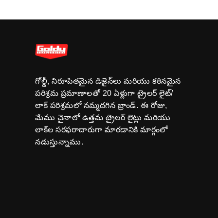
గోల్డీ, నిరూపితమైన డిజైన్‌లు మరియు కఠినమైన
పరిశ్రమ ప్రమాణాలతో 20 ఏళ్లుగా ట్రైలర్ లైట్/
లాక్ పరిశ్రమలో నమ్మదగిన బ్రాండ్. ఈ రోజు,
మేము చైనాలో ఉత్తమ ట్రైలర్ లైట్లు మరియు
లాక్‌ల సరఫరాదారుగా మారడానికి మార్గంలో
నడుస్తున్నాము.