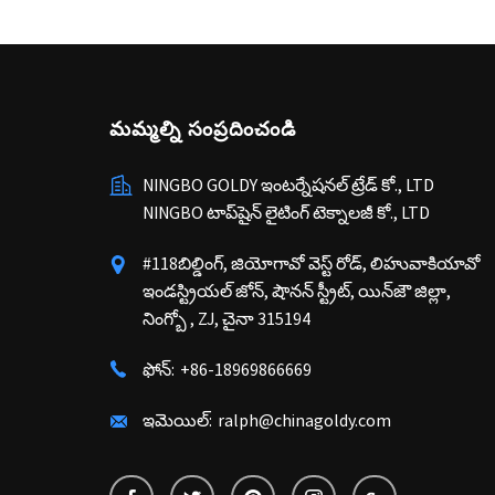
మమ్మల్ని సంప్రదించండి
NINGBO GOLDY ఇంటర్నేషనల్ ట్రేడ్ కో., LTD
NINGBO టాప్‌షైన్ లైటింగ్ టెక్నాలజీ కో., LTD
#118బిల్డింగ్, జియోగావో వెస్ట్ రోడ్, లిహువాకియావో
ఇండస్ట్రియల్ జోన్, షౌనన్ స్ట్రీట్, యిన్‌జౌ జిల్లా,
నింగ్బో , ZJ, చైనా 315194
ఫోన్:
+86-18969866669
ఇమెయిల్:
ralph@chinagoldy.com