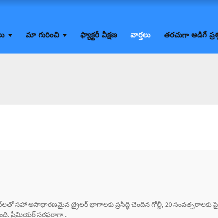
లు
మా గురించి
ఫ్యాక్టరీ వీక్షణ
వార్తలు
తరచుగా అడిగే ప్రశ
ెనర్‌లతో సహా అసాధారణమైన ట్రైలర్ భాగాలకు ప్రసిద్ధి చెందిన గోల్డీ, 20 సంవత్సరాలకు పై
. ప్రీమియర్ సరఫరాగా...