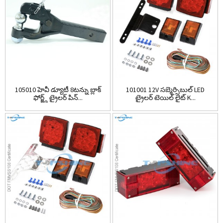
105010 హెవీ డ్యూటీ 8టన్ను బ్లాక్
101001 12V సబ్మెర్సిబుల్ LED
ఫోర్జ్డ్ ట్రైలర్ పిన్...
ట్రైలర్ టెయిల్ లైట్ K...