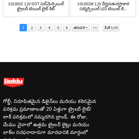
101001E 12V DOT సబ్‌మెర్సిబుల్
101002W 12V దీర్ఘచతురస్రాకార
ట్రైలర్ టెయిల్ లైట్ కిట్
సబ్మెర్సిబుల్ LED టెయిల్ లి...
1
2
3
4
5
6
తదుపరి >
>>
పేజీ 1/14
గోల్డీ, నిరూపితమైన డిజైన్‌లు మరియు కఠినమైన
పరిశ్రమ ప్రమాణాలతో 20 ఏళ్లుగా ట్రైలర్ లైట్/
లాక్ పరిశ్రమలో నమ్మదగిన బ్రాండ్. ఈ రోజు,
మేము చైనాలో ఉత్తమ ట్రైలర్ లైట్లు మరియు
లాక్‌ల సరఫరాదారుగా మారడానికి మార్గంలో