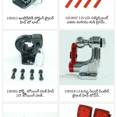
101001F 12V LED సబ్మెర్సిబుల్
105013 ఇంటిగ్రేటెడ్ ఫోర్జింగ్ ట్రైలర్
ఎడమ మరియు కుడి ట్రాయ్...
హిచ్ టో బాల్...
105002 ఫోర్జ్డ్ టోయింగ్ హుక్ హిచ్
105018 13 టన్ను సిల్వర్ పింటిల్
10T టోయింగ్ హుక్...
ట్రైలర్ హిచ్ టోవిన్...