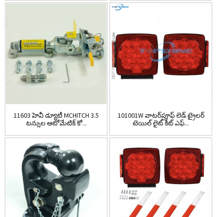
11603 హెవీ డ్యూటీ MCHITCH 3.5
101001W వాటర్‌ప్రూఫ్ లెడ్ ట్రైలర్
టన్నుల ఆటోమేటిక్ కో...
టెయిల్ లైట్ కిట్ ఎఫ్...