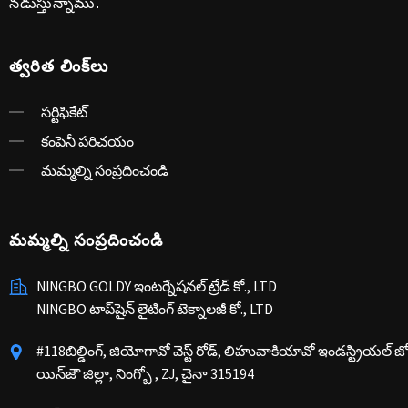
నడుస్తున్నాము.
త్వరిత లింక్‌లు
సర్టిఫికేట్
కంపెనీ పరిచయం
మమ్మల్ని సంప్రదించండి
మమ్మల్ని సంప్రదించండి
NINGBO GOLDY ఇంటర్నేషనల్ ట్రేడ్ కో., LTD
NINGBO టాప్‌షైన్ లైటింగ్ టెక్నాలజీ కో., LTD
#118బిల్డింగ్, జియోగావో వెస్ట్ రోడ్, లిహువాకియావో ఇండస్ట్రియల్ జోన్,
యిన్‌జౌ జిల్లా, నింగ్బో , ZJ, చైనా 315194