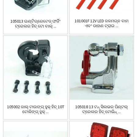
101001F 12V LED ଜଳମଗ୍ନ ବାମ
105013 ଇଣ୍ଟିଗ୍ରେଟେଡ୍ ଫର୍ଜିଂ
ଏବଂ ଡାହାଣ ଟ୍ରାଇ ...
ଟ୍ରେଲର ହିଚ୍ ଟୋ ବାଲ୍ ...
105002 ଜାଲ୍ ଟାଉଙ୍ଗ୍ ହୁକ୍ ହିଚ୍ 10T
105018 13 ଟନ୍ ସିଲଭର ପିଣ୍ଟଲ୍
ଟୋକିଙ୍ଗ୍ ହୁକ୍ ...
ଟ୍ରେଲର ହିଚ୍ ଟୋଭିନ୍ ...