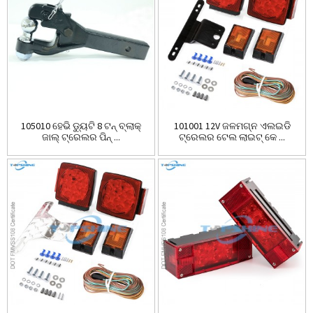
105010 ହେଭି ଡ୍ୟୁଟି 8 ଟନ୍ ବ୍ଲାକ୍
101001 12V ଜଳମଗ୍ନ ଏଲଇଡି
ଜାଲ୍ ଟ୍ରେଲର ପିନ୍ ...
ଟ୍ରେଲର ଟେଲ ଲାଇଟ୍ କେ ...