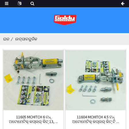
ଘର
ଉତ୍ପାଦଗୁଡିକ
11605 MCHITCH 6 ଟନ୍
11604 MCHITCH 4.5 ଟନ୍
ଅଟୋମେଟିକ୍ କପ୍ଲର୍ କିଟ୍ 13, ...
ଅଟୋମେଟିକ୍ କପ୍ଲର୍ କିଟ୍ ଟି ...