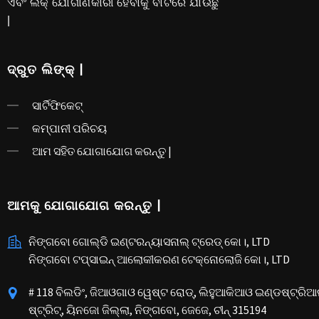
ଏବଂ ଲକ୍ ଯୋଗାଣକାରୀ ହେବାକୁ ବାଟରେ ଯାଉଛୁ
|
ଦ୍ରୁତ ଲିଙ୍କ୍ |
ସାର୍ଟିଫିକେଟ୍
କମ୍ପାନୀ ପରିଚୟ
ଆମ ସହିତ ଯୋଗାଯୋଗ କରନ୍ତୁ |
ଆମକୁ ଯୋଗାଯୋଗ କରନ୍ତୁ |
ନିଙ୍ଗବୋ ଗୋଲ୍ଡି ଇଣ୍ଟରନ୍ୟାସନାଲ୍ ଟ୍ରେଡ୍ କୋ।, LTD
ନିଙ୍ଗବୋ ଟପ୍ସାଇନ୍ ଆଲୋକୀକରଣ ଟେକ୍ନୋଲୋଜି କୋ।, LTD
# 118 ବିଲଡିଂ, ଜିଆଓଗାଓ ୱେଷ୍ଟ ରୋଡ୍, ଲିହୁଆକିଆଓ ଇଣ୍ଡଷ୍ଟ୍ରିଆଲ
ଷ୍ଟ୍ରିଟ୍, ୟିନଜୋ ଜିଲ୍ଲା, ନିଙ୍ଗବୋ, ଜେଜେ, ଚୀନ୍ 315194