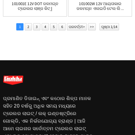
101001E 12V DOT ଜଳମଗ୍ନ
101002W 12V ଆୟତାକାର
ଟ୍ରେଲର ଲାଞ୍ଜ କିଟ୍ |
ଜଳମଗ୍ନ ଏଲଇଡି ଟେଲ ଲି ...
1
2
3
4
5
6
ପରବର୍ତ୍ତୀ>
>>
ପୃଷ୍ଠା 1/14
ପ୍ରମାଣିତ ଡିଜାଇନ୍ ଏବଂ କଠୋର ଶିଳ୍ପ ମାନକ
ସହିତ 20 ବର୍ଷରୁ ଅଧିକ ସମୟ ମଧ୍ୟରେ
ଟ୍ରେଲର ଲାଇଟ୍ / ଲକ୍ ଇଣ୍ଡଷ୍ଟ୍ରିରେ
ଗୋଲ୍ଡି, ଏକ ନିର୍ଭରଯୋଗ୍ୟ ବ୍ରାଣ୍ଡ | ଆଜି
ଆମେ ଚାଇନାର ସର୍ବୋତ୍ତମ ଟ୍ରେଲର ଲାଇଟ୍