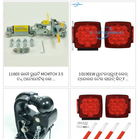
11603 ଭାରୀ ଡ୍ୟୁଟି MCHITCH 3.5
101001W ୱାଟରପ୍ରୁଫ୍ ଲେଡ୍
ଟନ୍ ଅଟୋମେଟିକ୍ କୋ ...
ଟ୍ରେଲର ଟେଲ ଲାଇଟ୍ କିଟ୍ F ...