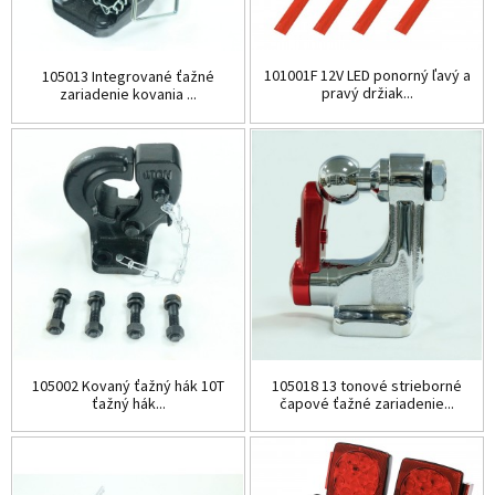
101001F 12V LED ponorný ľavý a
105013 Integrované ťažné
pravý držiak...
zariadenie kovania ...
105002 Kovaný ťažný hák 10T
105018 13 tonové strieborné
ťažný hák...
čapové ťažné zariadenie...