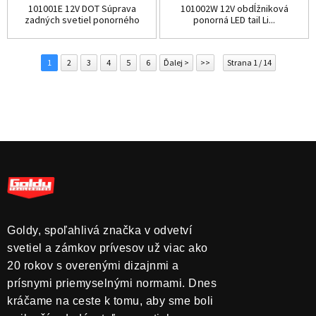
101001E 12V DOT Súprava
101002W 12V obdĺžniková
zadných svetiel ponorného
ponorná LED tail Li...
prívesu
1
2
3
4
5
6
Ďalej >
>>
Strana 1 / 14
Goldy, spoľahlivá značka v odvetví
svetiel a zámkov prívesov už viac ako
20 rokov s overenými dizajnmi a
prísnymi priemyselnými normami. Dnes
kráčame na ceste k tomu, aby sme boli