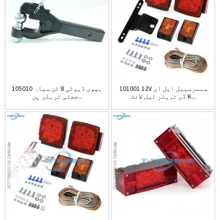
101001 12V سبمرسیبل ایل ای
105010 ہیوی ڈیوٹی 8 ٹن سیاہ
ڈی ٹریلر ٹیل لائٹ K...
جعلی ٹریلر پن...