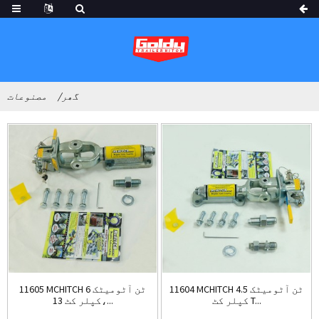
گھر
مصنوعات
11604 MCHITCH 4.5 ٹن آٹومیٹک
11605 MCHITCH 6 ٹن آٹومیٹک
کپلر کٹ T...
کپلر کٹ 13،...