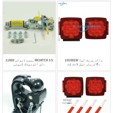
101001W واٹر پروف لیڈ
11603 ہیوی ڈیوٹی MCHITCH 3.5
ٹریلر ٹیل لائٹ کٹ F...
ٹن آٹومیٹک کمپنی...