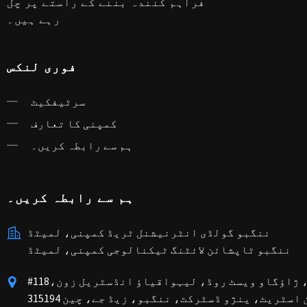
فراہم کنندہ بننے کے راستے پر چل
رہے ہیں۔
فوری لنکس
سرٹیفکیٹ
کمپنی کا تعارف
ہم سے رابطہ کریں۔
ہم سے رابطہ کریں۔
ننگبو گولڈی انٹرنیشنل ٹریڈ کمپنی، لمیٹڈ
ننگبو ٹاپشائن لائٹنگ ٹیکنالوجی کمپنی، لمیٹڈ
#118بلڈنگ، ژاؤگاو ویسٹ روڈ، لیہواقیاؤ انڈسٹریل زون،
اسٹریٹ، ینژو ڈسٹرکٹ، ننگبو، زیڈ جے، چین 315194