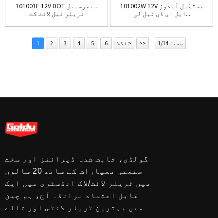
101002W 12V مستطیل آبدوز
101001E 12V DOT سبمرسیبل
ایل ای ڈی ٹیل لی...
ٹریلر ٹیل لائٹ کٹ
صفحہ 1/14
>>
اگلا >
6
5
4
3
2
1
گولڈی، ثابت شدہ ڈیزائنز اور سخت
صنعتی معیارات کے ساتھ 20 سالوں
میں ٹریلر لائٹ/لاک انڈسٹری میں ایک
قابل اعتماد برانڈ۔ آج، ہم چین
میں بہترین ٹریلر لائٹس اور تالے