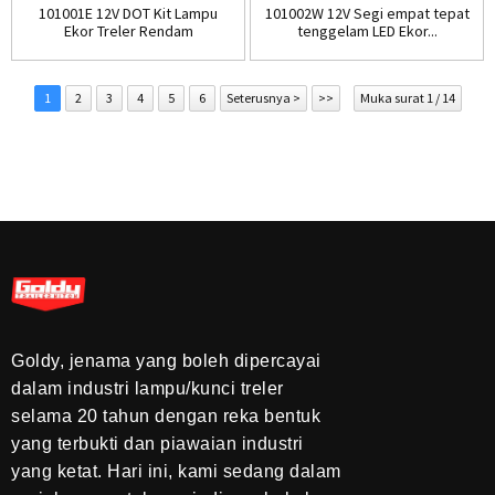
101001E 12V DOT Kit Lampu
101002W 12V Segi empat tepat
Ekor Treler Rendam
tenggelam LED Ekor...
1
2
3
4
5
6
Seterusnya >
>>
Muka surat 1 / 14
Goldy, jenama yang boleh dipercayai
dalam industri lampu/kunci treler
selama 20 tahun dengan reka bentuk
yang terbukti dan piawaian industri
yang ketat. Hari ini, kami sedang dalam