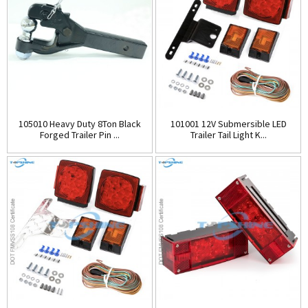
105010 Heavy Duty 8Ton Black
101001 12V Submersible LED
Forged Trailer Pin ...
Trailer Tail Light K...