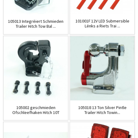
101001F 12V LED Submersible
105013 Integréiert Schmieden
Lénks a Riets Trai ...
Trailer Hitch Tow Bal ...
105002 geschmieden
105018 13 Ton Silver Pintle
Ofschleefhaken Hitch 10T
Trailer Hitch Towin...
Ofschleefhaken ...