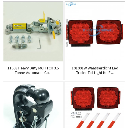
11603 Heavy Duty MCHITCH 3.5
101001W Waasserdicht Led
Tonne Automatic Co...
Trailer Tail Light Kit F ...