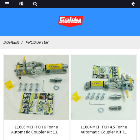
DOHEEM
PRODUKTER
11605 MCHITCH 6 Tonne
11604 MCHITCH 4.5 Tonne
Automatic Coupler Kit 13,...
Automatic Coupler Kit T...