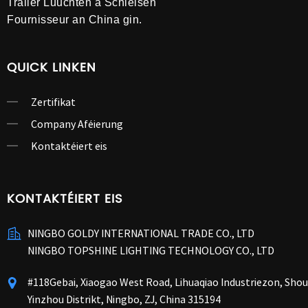
Trailer Luuchten a Schleisen
Fournisseur an China gin.
QUICK LINKEN
Zertifikat
Company Aféierung
Kontaktéiert eis
KONTAKTÉIERT EIS
NINGBO GOLDY INTERNATIONAL TRADE CO., LTD
NINGBO TOPSHINE LIGHTING TECHNOLOGY CO., LTD
#118Gebai, Xiaogao West Road, Lihuaqiao Industriezon, Shou
Yinzhou Distrikt, Ningbo, ZJ, China 315194