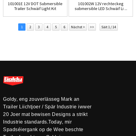
101001E 12V DOT Submersible
101002W 12V rechteckeg
Trailer Schwäif Light Kit
submersible LED Schwäif Li ...
1
2
3
4
5
6
Nächst >
>>
Säit 1 / 14
Goldy, eng zouverlässeg Mark an
Trailer Liichtjoer / Spär Industrie iwwer
20 Joer mat bewisen Designs a strikt
Industrie standards.Today, mir
Spadséiergank op de Wee beschte