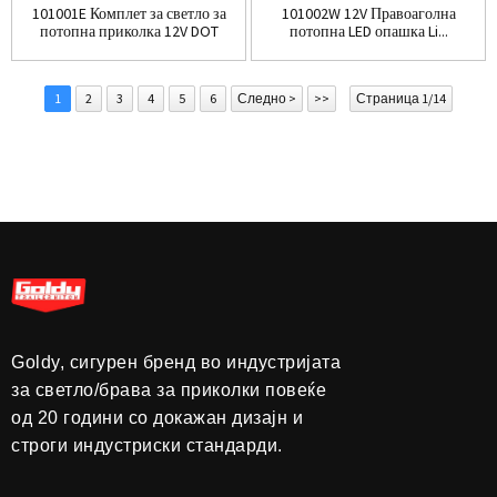
101001E Комплет за светло за
101002W 12V Правоаголна
потопна приколка 12V DOT
потопна LED опашка Li...
1
2
3
4
5
6
Следно >
>>
Страница 1/14
Goldy, сигурен бренд во индустријата
за светло/брава за приколки повеќе
од 20 години со докажан дизајн и
строги индустриски стандарди.