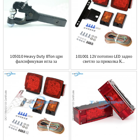
105010 Heavy Duty 8Ton црн
101001 12V потопно LED задно
фалсификуван игла за
светло за приколка К...
приколка...