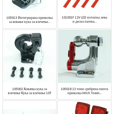
101001F 12V LED потопна лева
105013 Интегрирана приколка
и десна патека...
за ковање кука за влечење...
105002 Ковачка кука за
105018 13 тони сребрена пинта
влечење Кука за влечење 10T
приколка Hitch Towin...
Кука за влечење...