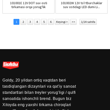
101001E 12V DOT suv osti
101002W 12V to'rtburchaklar
tirkamasi orqa yorug'lik
suv ostidagi LED dumi Li...
to'plami
1
2
3
4
5
6
Keyingi >
>>
1/14-sahifa
Goldy, 20 yildan ortiq vaqtdan beri
tasdiqlangan dizaynlari va qat'iy sanoat
standartlari bilan treyler yorug'ligi / qulfi
sanoatida ishonchli brend. Bugun biz
Xitoyda eng yaxshi tirkama chiroqlari