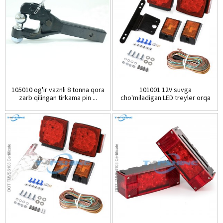
105010 og'ir vaznli 8 tonna qora
101001 12V suvga
zarb qilingan tirkama pin ...
cho'miladigan LED treyler orqa
yorug'ligi K...