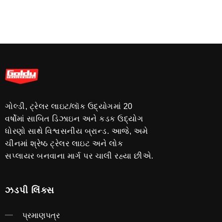
ગોલ્ડી, ટ્રેલર લાઇટ/લૉક ઉદ્યોગમાં 20
વર્ષોમાં સાબિત ડિઝાઇન અને કડક ઉદ્યોગ
ધોરણો સાથે વિશ્વસનીય બ્રાન્ડ. આજે, અમે
ચીનમાં શ્રેષ્ઠ ટ્રેલર લાઇટ અને લોક
સપ્લાયર બનવાના માર્ગ પર ચાલી રહ્યા છીએ.
ઝડપી લિંક્સ
પ્રમાણપત્ર