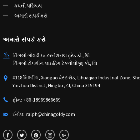
કંપની પરિચય
અમારો સંપર્ક કરો
અમારો સંપર્ક કરો
નિંગબો ગોલ્ડી ઇન્ટરનેશનલ ટ્રેડ કો., લિ
નિંગબો ટોપશીન લાઇટિંગ ટેક્નોલોજી કો., લિ
#118બિલ્ડીંગ, Xiaogao વેસ્ટ રોડ, Lihuaqiao Industrial Zone, S
Yinzhou District, Ningbo ,ZJ, China 315194
ફોન:
+86-18969866669
ઈમેલ:
ralph@chinagoldy.com