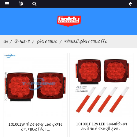
ઘર
ઉત્પાદનો
ટ્રેલર લાઇટ
એલઇડી ટ્રેલર લાઇટ કિટ
101001F 12V LED સબમર્સિબલ
101001W વોટરપ્રૂફ Led ટ્રેલર
ડાબી અને જમણી ટ્રાઇ...
ટેલ લાઇટ કિટ F...