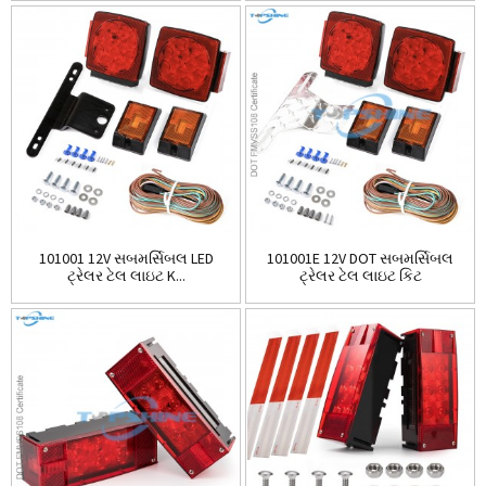
101001 12V સબમર્સિબલ LED
101001E 12V DOT સબમર્સિબલ
ટ્રેલર ટેલ લાઇટ K...
ટ્રેલર ટેલ લાઇટ કિટ