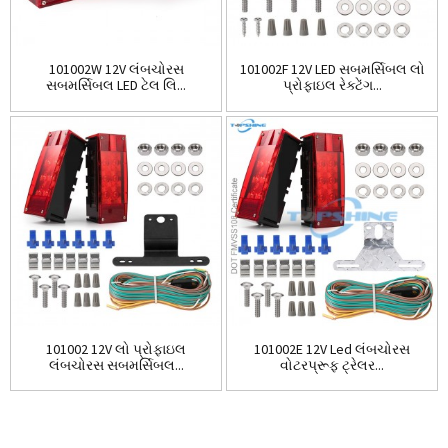
101002W 12V લંબચોરસ
101002F 12V LED સબમર્સિબલ લો
સબમર્સિબલ LED ટેલ લિ...
પ્રોફાઇલ રેક્ટેંગ...
101002 12V લો પ્રોફાઇલ
101002E 12V Led લંબચોરસ
લંબચોરસ સબમર્સિબલ...
વોટરપ્રૂફ ટ્રેલર...