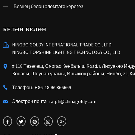
Безнең белән элемтәгә керегез
БЕЛӘН БЕЛӘН
NINGBO GOLDY INTERNATIONAL TRADE CO., LTD
NINGBO TOPSHINE LIGHTING TECHNOLOGY CO., LTD
# 118 Төзелеш, Сяогао Көнбатыш Roadл, Лихуакяо Инд
Зонасы, Шоунан урамы, Иньчжоу районы, Нинбо, ZJ, Ки
Телефон:
+ 86-18969866669
Электрон почта:
ralph@chinagoldy.com