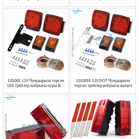
комплекты F ...
101001 12V Чумдырыла торган
101001E 12V DOT Чумдырыла
LED трейлер койрыгы нуры К ...
торган трейлер койрыгы җиңел
комплект