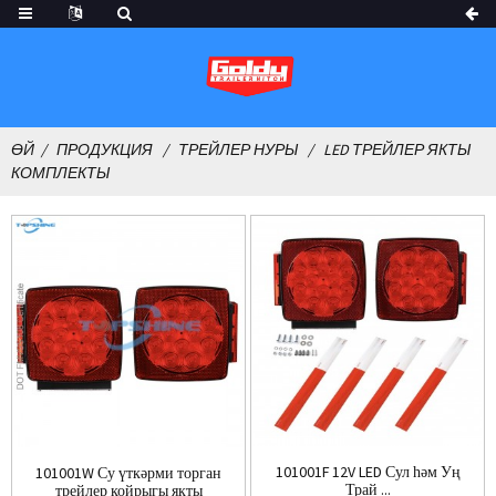
ӨЙ
ПРОДУКЦИЯ
ТРЕЙЛЕР НУРЫ
LED ТРЕЙЛЕР ЯКТЫ
КОМПЛЕКТЫ
101001F 12V LED Сул һәм Уң
101001W Су үткәрми торган
Трай ...
трейлер койрыгы якты