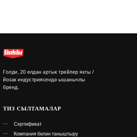
Голди, 20 елдан артык трейлер якты /
йозак индустриясендә ышанычлы
бренд.
ТИЗ СЫЛТАМАЛАР
Сертификат
Компания белән таныштыру