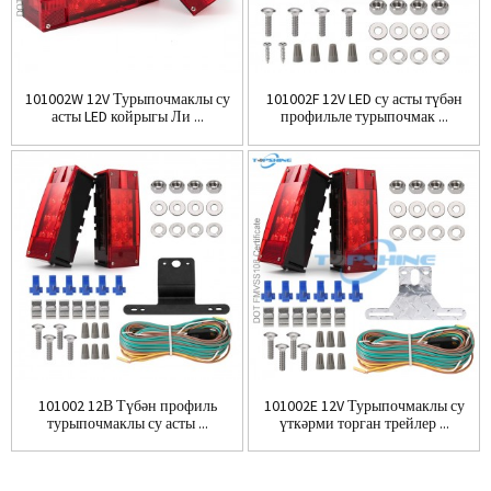
101002W 12V Турыпочмаклы су
101002F 12V LED су асты түбән
асты LED койрыгы Ли ...
профильле турыпочмак ...
101002 12В Түбән профиль
101002E 12V Турыпочмаклы су
турыпочмаклы су асты ...
үткәрми торган трейлер ...